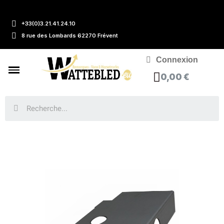
+33(0)3.21.41.24.10
8 rue des Lombards 62270 Frévent
Connexion
0,00 €