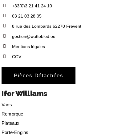
+33(0)3 21 41 24 10
03 21 03 28 05
8 rue des Lombards 62270 Frévent
gestion@wattebled.eu
Mentions légales
CGV
Pièces Détachées
Ifor Williams
Vans
Remorque
Plateaux
Porte-Engins