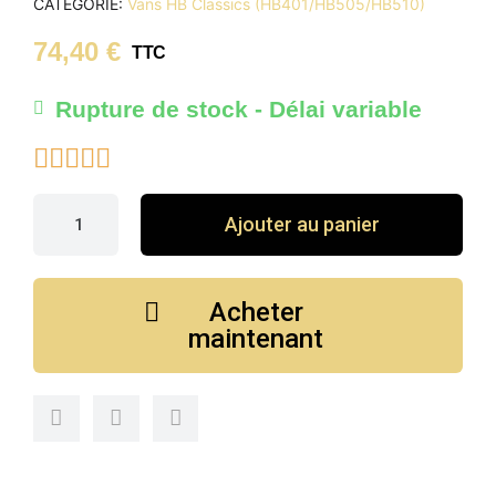
CATÉGORIE
Vans HB Classics (HB401/HB505/HB510)
74,40 €
TTC
Rupture de stock - Délai variable





Ajouter au panier
Acheter
maintenant