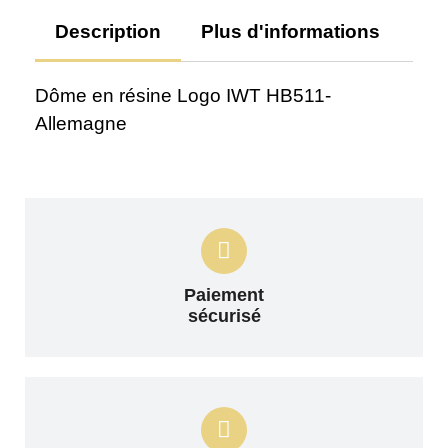
Description
Plus d'informations
Av
Dôme en résine Logo IWT HB511-
Allemagne
Paiement
sécurisé