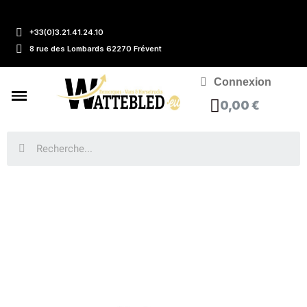
+33(0)3.21.41.24.10
8 rue des Lombards 62270 Frévent
Connexion
0,00 €