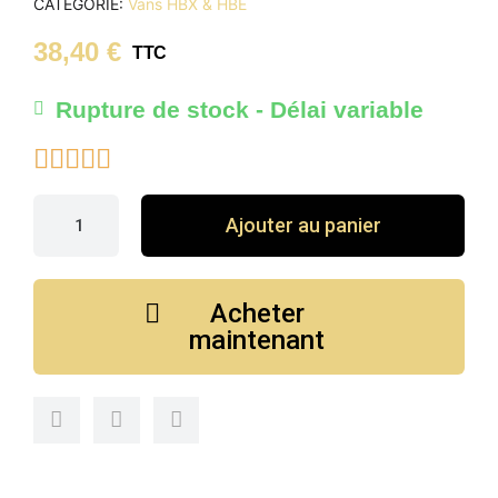
CATÉGORIE
Vans HBX & HBE
38,40 €
TTC
Rupture de stock - Délai variable





Ajouter au panier
Acheter
maintenant