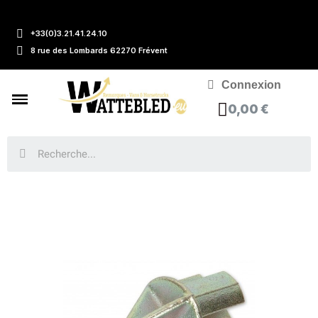
+33(0)3.21.41.24.10
8 rue des Lombards 62270 Frévent
Connexion
0,00 €