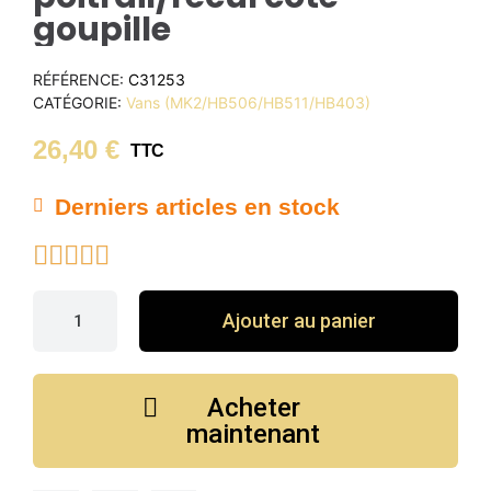
goupille
RÉFÉRENCE
C31253
CATÉGORIE
Vans (MK2/HB506/HB511/HB403)
26,40 €
TTC
Derniers articles en stock





Ajouter au panier
Acheter
maintenant