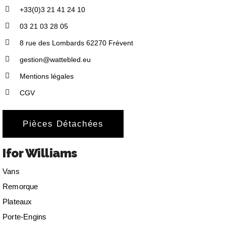
+33(0)3 21 41 24 10
03 21 03 28 05
8 rue des Lombards 62270 Frévent
gestion@wattebled.eu
Mentions légales
CGV
Pièces Détachées
Ifor Williams
Vans
Remorque
Plateaux
Porte-Engins