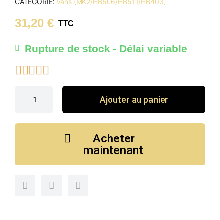
CATÉGORIE
Vans (MK2/HB506/HB511/HB403)
31,20 €
TTC
Rupture de stock - Délai variable





Ajouter au panier
Acheter
maintenant