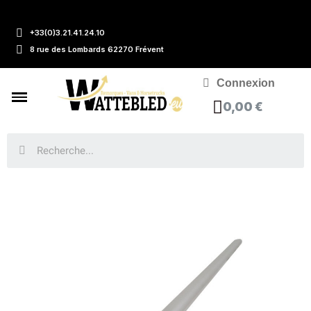
+33(0)3.21.41.24.10
8 rue des Lombards 62270 Frévent
Connexion
0,00 €