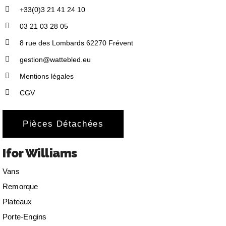
+33(0)3 21 41 24 10
03 21 03 28 05
8 rue des Lombards 62270 Frévent
gestion@wattebled.eu
Mentions légales
CGV
Pièces Détachées
Ifor Williams
Vans
Remorque
Plateaux
Porte-Engins