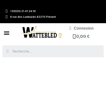
+33(0)3.21.41.24.10
8 rue des Lombards 62270 Frévent
Connexion
0,00 €