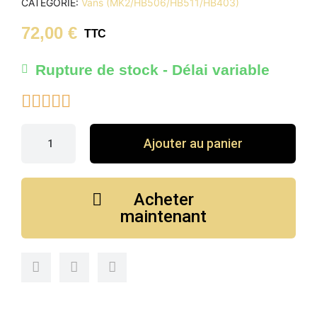
CATÉGORIE
Vans (MK2/HB506/HB511/HB403)
72,00 €
TTC
Rupture de stock - Délai variable





Ajouter au panier
Acheter
maintenant