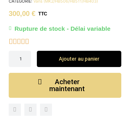
CATÉGORIE
Vans (MK2/HB506/HB511/HB403)
300,00 €
TTC
Rupture de stock - Délai variable





Ajouter au panier
Acheter
maintenant