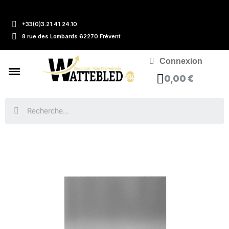
+33(0)3.21.41.24.10
8 rue des Lombards 62270 Frévent
Connexion
0,00 €