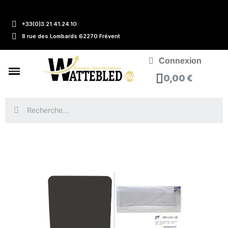
+33(0)3.21.41.24.10
8 rue des Lombards 62270 Frévent
Connexion
0,00 €