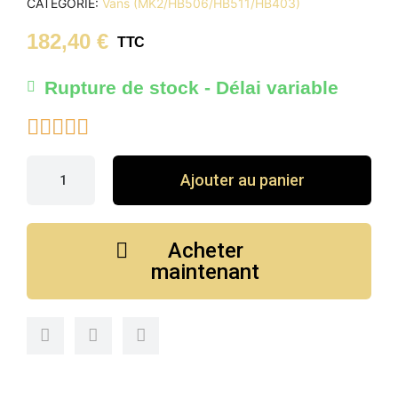
CATÉGORIE
Vans (MK2/HB506/HB511/HB403)
182,40 €
TTC
Rupture de stock - Délai variable





Ajouter au panier
Acheter
maintenant