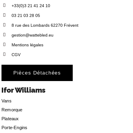
+33(0)3 21 41 24 10
03 21 03 28 05
8 rue des Lombards 62270 Frévent
gestion@wattebled.eu
Mentions légales
CGV
Pièces Détachées
Ifor Williams
Vans
Remorque
Plateaux
Porte-Engins