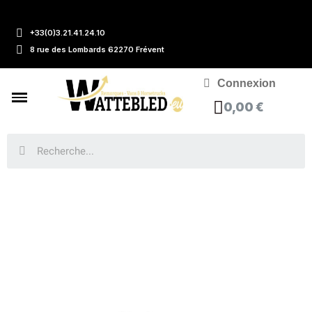
+33(0)3.21.41.24.10
8 rue des Lombards 62270 Frévent
Connexion
0,00 €