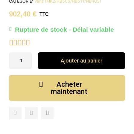
CATÉGORIE
Vans (MK2/HB506/HB511/HB403)
902,40 €
TTC
Rupture de stock - Délai variable





Ajouter au panier
Acheter
maintenant