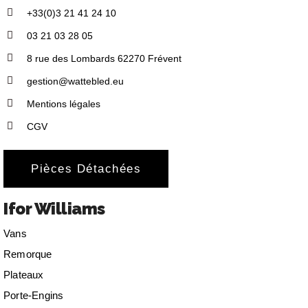
+33(0)3 21 41 24 10
03 21 03 28 05
8 rue des Lombards 62270 Frévent
gestion@wattebled.eu
Mentions légales
CGV
Pièces Détachées
Ifor Williams
Vans
Remorque
Plateaux
Porte-Engins