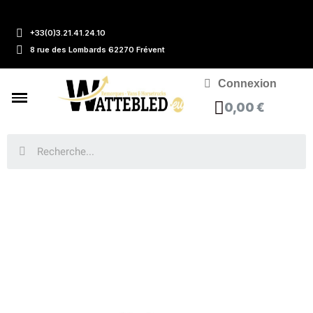
+33(0)3.21.41.24.10
8 rue des Lombards 62270 Frévent
Connexion
0,00 €