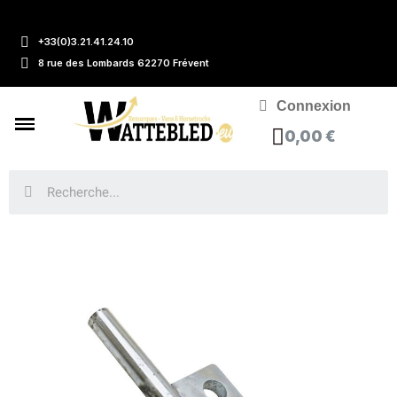
+33(0)3.21.41.24.10
8 rue des Lombards 62270 Frévent
Connexion
0,00 €