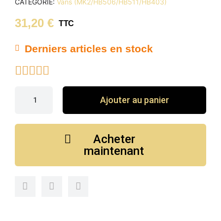
CATÉGORIE
Vans (MK2/HB506/HB511/HB403)
31,20 €
TTC
Derniers articles en stock





Ajouter au panier
Acheter
maintenant