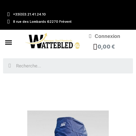
+33(0)3.21.41.24.10
8 rue des Lombards 62270 Frévent
Connexion
0,00 €