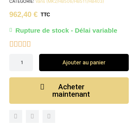
CATÉGORIE
Vans (MK2/HB506/HB511/HB403)
962,40 €
TTC
Rupture de stock - Délai variable





Ajouter au panier
Acheter
maintenant