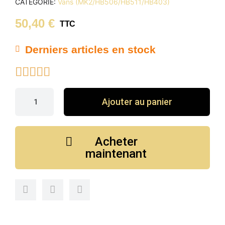
CATÉGORIE
Vans (MK2/HB506/HB511/HB403)
50,40 €
TTC
Derniers articles en stock





Ajouter au panier
Acheter
maintenant