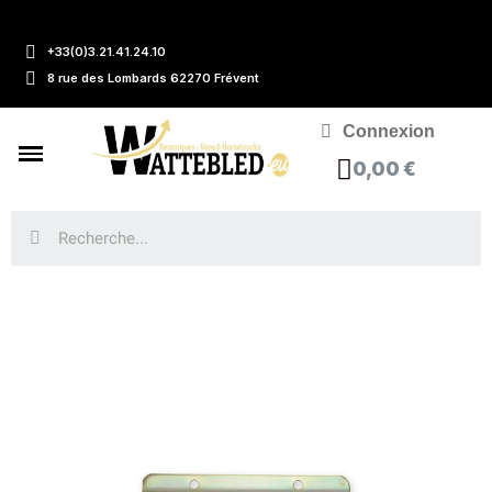
+33(0)3.21.41.24.10
8 rue des Lombards 62270 Frévent
Connexion
0,00 €