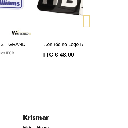
PERÇU RAPIDE
APERÇU RAPIDE
Dôme en résine Logo IWT HBX
t Remorques IFOR
TTC
48,00 €
28,80 €
Krismar
Motor - Homes