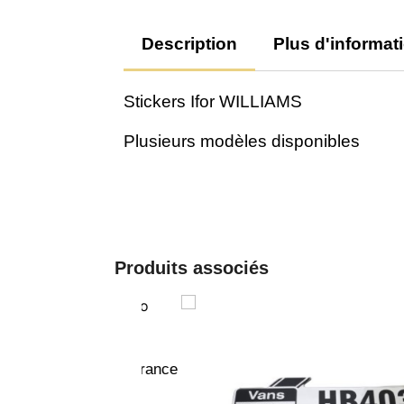
Description
Plus d'informat
Stickers Ifor WILLIAMS
Plusieurs modèles disponibles
Produits associés
APERÇU RAPIDE
Dôme en résine IWT logo HB506 - France
TTC
38,40 €