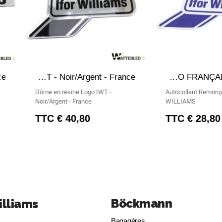
DE
APERÇU RAPIDE
A
Dôme en résine Logo IWT - Noir/Argent - France
Sticker Ifor WILLIAMS - LOGO FRANÇAIS - GRAND
Dôme en résine Logo IWT -
Autocollan
Noir/Argent - France
WILLIAMS
TTC
40,80 €
TTC
Böckmann
illiams
Bagagères