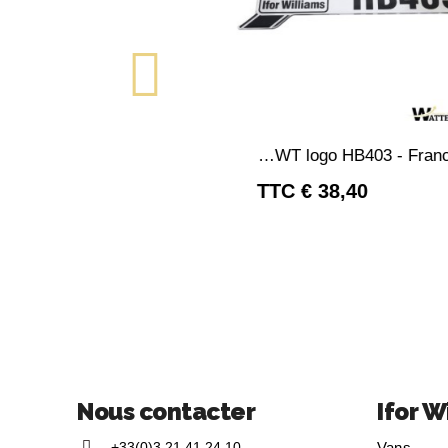
APERÇU RAPI
Dôme en résine IWT logo HB403 - France
TTC
38,40 €
Nous contacter
Ifor W
+33(0)3 21 41 24 10
Vans