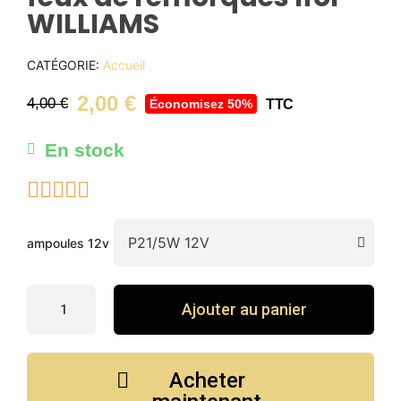
WILLIAMS
CATÉGORIE
Accueil
2,00 €
4,00 €
TTC
Économisez 50%
En stock





ampoules 12v
Ajouter au panier
Acheter