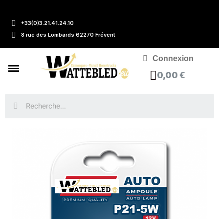
+33(0)3.21.41.24.10
8 rue des Lombards 62270 Frévent
Connexion
0,00 €