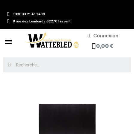
+33(0)3.21.41.24.10
8 rue des Lombards 62270 Frévent
Connexion
0,00 €