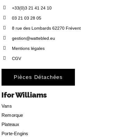
+33(0)3 21 41 24 10
03 21 03 28 05
8 rue des Lombards 62270 Frévent
gestion@wattebled.eu
Mentions légales
CGV
Pièces Détachées
Ifor Williams
Vans
Remorque
Plateaux
Porte-Engins