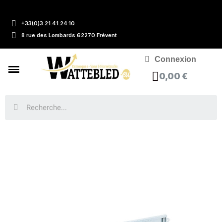
+33(0)3.21.41.24.10
8 rue des Lombards 62270 Frévent
Connexion
0,00 €