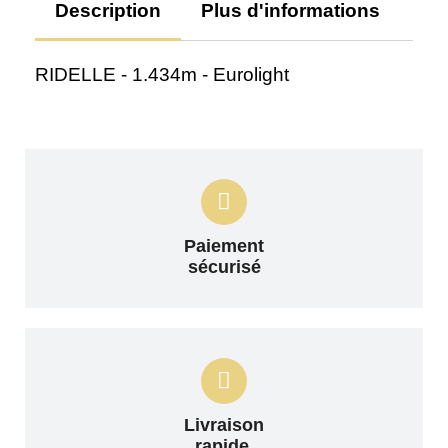
Description
Plus d'informations
Av
RIDELLE - 1.434m - Eurolight
Paiement
sécurisé
Livraison
rapide