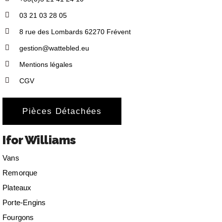
03 21 03 28 05
8 rue des Lombards 62270 Frévent
gestion@wattebled.eu
Mentions légales
CGV
Pièces Détachées
Ifor Williams
Vans
Remorque
Plateaux
Porte-Engins
Fourgons