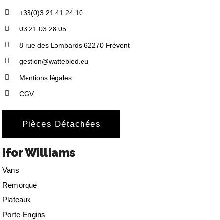
+33(0)3 21 41 24 10
03 21 03 28 05
8 rue des Lombards 62270 Frévent
gestion@wattebled.eu
Mentions légales
CGV
Pièces Détachées
Ifor Williams
Vans
Remorque
Plateaux
Porte-Engins