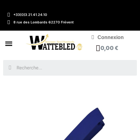
+33(0)3.21.41.24.10
8 rue des Lombards 62270 Frévent
Connexion
0,00 €