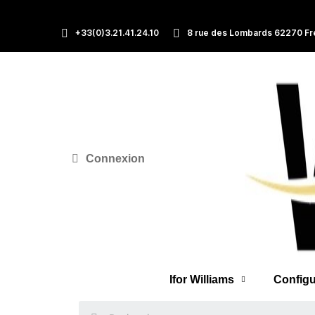
+33(0)3.21.41.24.10
8 rue des Lombards 62270 Fr
Connexion
Ifor Williams
Configu