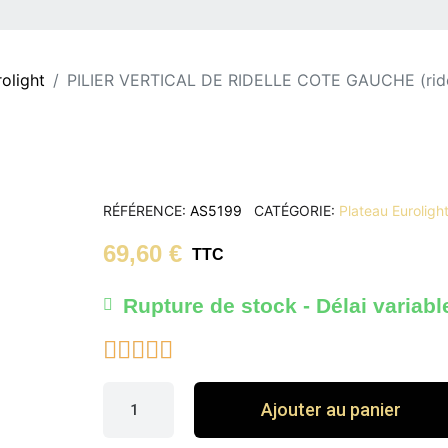
olight
PILIER VERTICAL DE RIDELLE COTE GAUCHE (ridell
RÉFÉRENCE
AS5199
CATÉGORIE
Plateau Euroligh
69,60 €
TTC
Rupture de stock - Délai variabl





Ajouter au panier