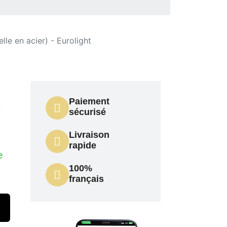
e en acier) - Eurolight
Paiement
t
sécurisé
Livraison
rapide
e
100%
français