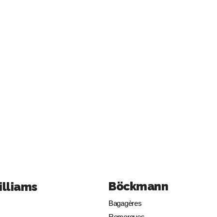
Böckmann
illiams
Bagagères
Remorques