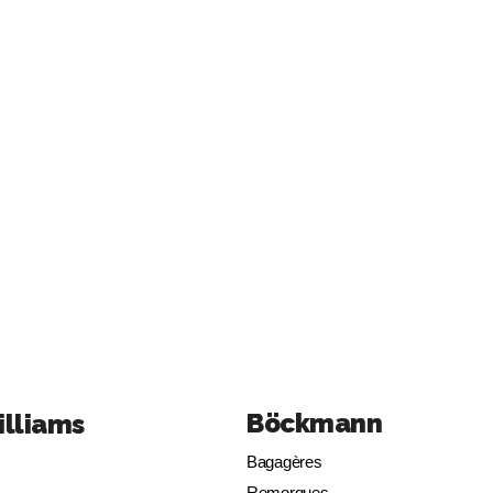
Böckmann
illiams
Bagagères
Remorques