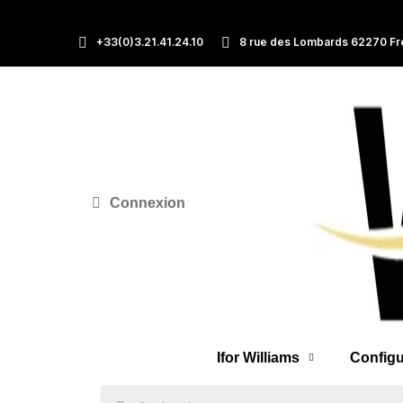
+33(0)3.21.41.24.10
8 rue des Lombards 62270 Fr
Connexion
Ifor Williams
Configu