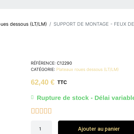
oues dessous (LT/LM)
SUPPORT DE MONTAGE - FEUX D
RÉFÉRENCE
C12290
CATÉGORIE
Plateaux roues dessous (LT/LM)
62,40 €
TTC
Rupture de stock - Délai variabl





Ajouter au panier