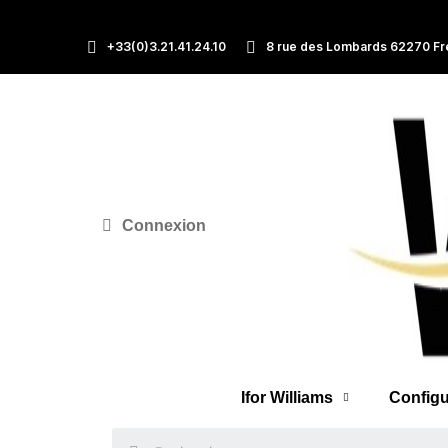
+33(0)3.21.41.24.10
8 rue des Lombards 62270 Fr
Connexion
Ifor Williams
Configu