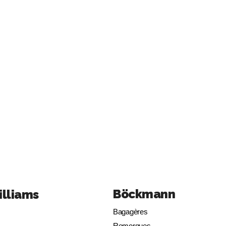
Böckmann
illiams
Bagagères
Remorques