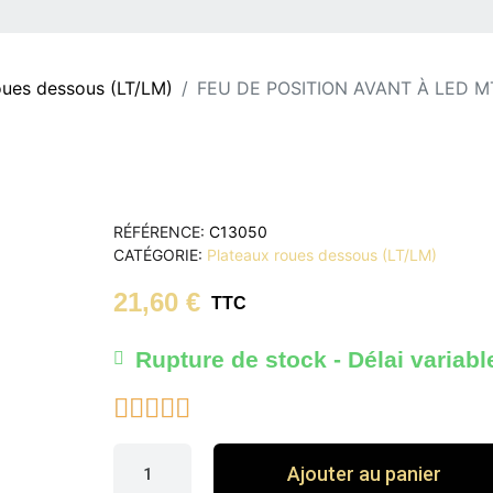
oues dessous (LT/LM)
FEU DE POSITION AVANT À LED M
RÉFÉRENCE
C13050
CATÉGORIE
Plateaux roues dessous (LT/LM)
21,60 €
TTC
Rupture de stock - Délai variabl





Ajouter au panier