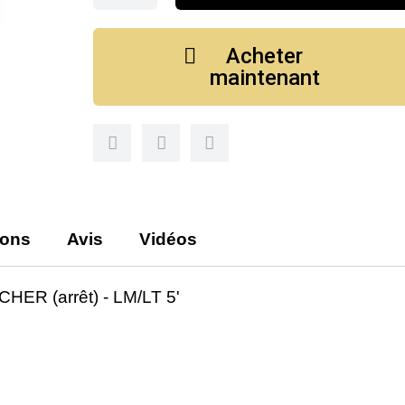
Acheter
maintenant
ions
Avis
Vidéos
R (arrêt) - LM/LT 5'