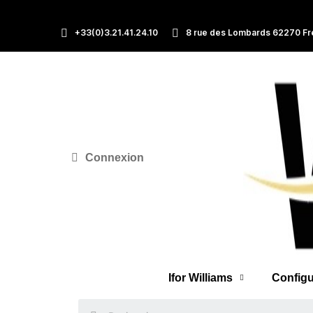
+33(0)3.21.41.24.10
8 rue des Lombards 62270 Fr
Connexion
Ifor Williams
Configu