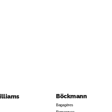
Böckmann
illiams
Bagagères
Remorques