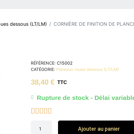
oues dessous (LT/LM)
CORNIÈRE DE FINITION DE PLANCHE
RÉFÉRENCE
C15002
CATÉGORIE
Plateaux roues dessous (LT/LM)
38,40 €
TTC
Rupture de stock - Délai variabl





Ajouter au panier