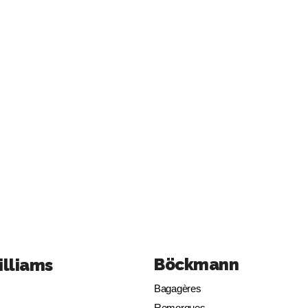
Böckmann
illiams
Bagagères
Remorques