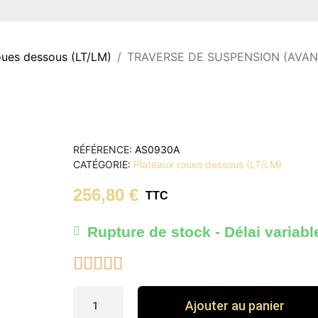
oues dessous (LT/LM)
TRAVERSE DE SUSPENSION (AVANT
RÉFÉRENCE
AS0930A
CATÉGORIE
Plateaux roues dessous (LT/LM)
256,80 €
TTC
Rupture de stock - Délai variabl





Ajouter au panier