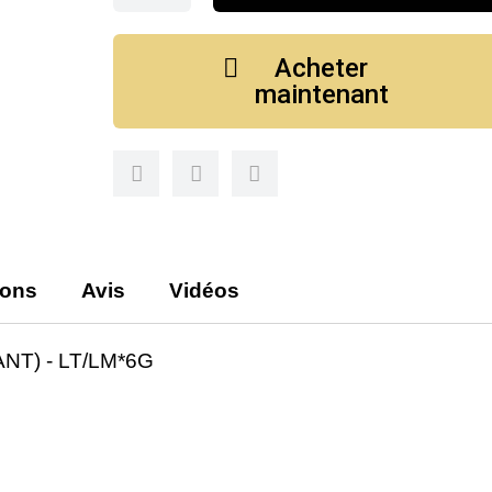
Acheter
maintenant
ions
Avis
Vidéos
T) - LT/LM*6G