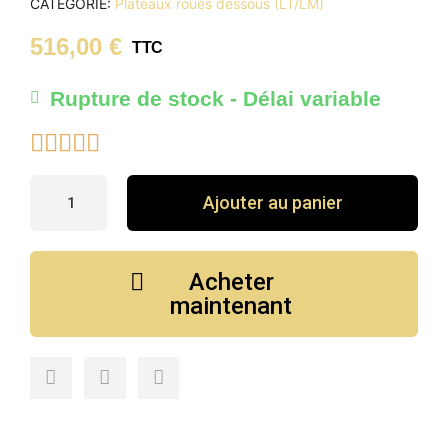
CATÉGORIE
Plateaux roues dessous (LT/LM)
516,00 €
TTC
Rupture de stock - Délai variable





Ajouter au panier
Acheter
maintenant