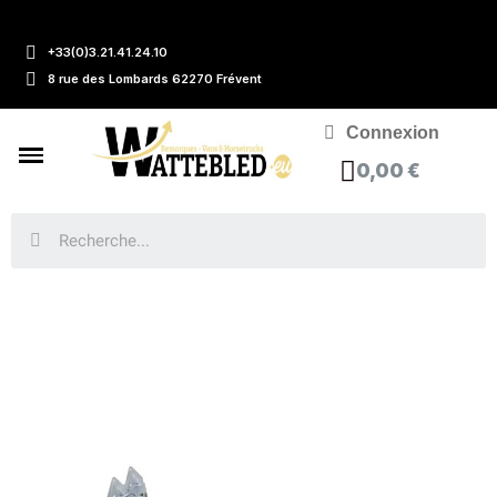
+33(0)3.21.41.24.10
8 rue des Lombards 62270 Frévent
Connexion
0,00 €