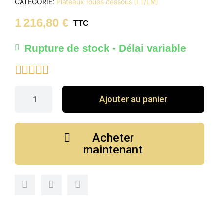
CATÉGORIE
Plateaux roues dessous (LT/LM)
1 216,80 €
TTC
Rupture de stock - Délai variable





Ajouter au panier
Acheter
maintenant