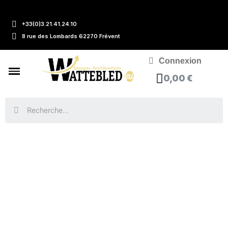
+33(0)3.21.41.24.10
8 rue des Lombards 62270 Frévent
Connexion
0,00 €