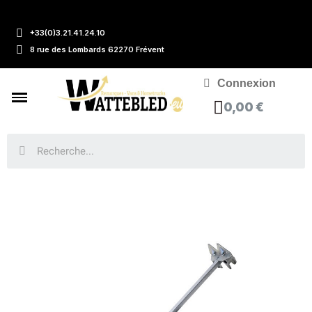
+33(0)3.21.41.24.10
8 rue des Lombards 62270 Frévent
Connexion
0,00 €