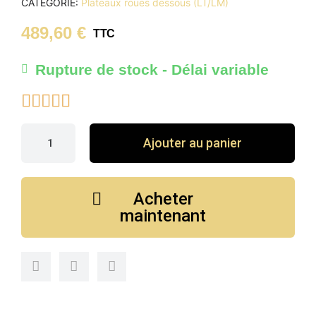
CATÉGORIE
Plateaux roues dessous (LT/LM)
489,60 €
TTC
Rupture de stock - Délai variable





Ajouter au panier
Acheter
maintenant