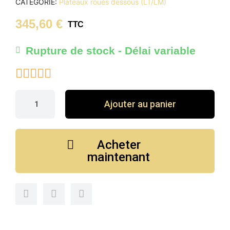
CATÉGORIE
Plateaux roues dessous (LT/LM)
345,60 €
TTC
Rupture de stock - Délai variable





Ajouter au panier
Acheter
maintenant