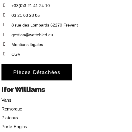
+33(0)3 21 41 24 10
03 21 03 28 05
8 rue des Lombards 62270 Frévent
gestion@wattebled.eu
Mentions légales
CGV
Pièces Détachées
Ifor Williams
Vans
Remorque
Plateaux
Porte-Engins