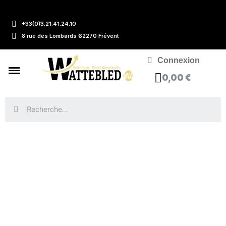
+33(0)3.21.41.24.10
8 rue des Lombards 62270 Frévent
Connexion
0,00 €