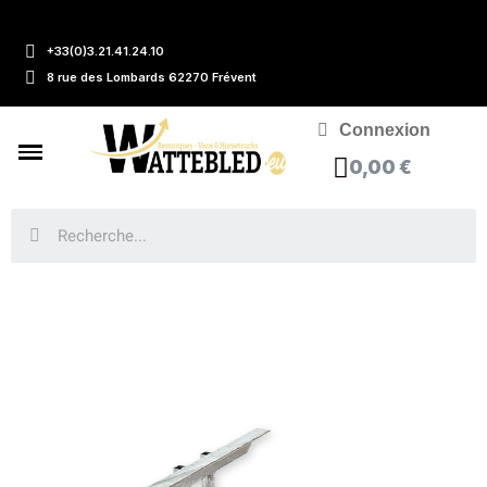
+33(0)3.21.41.24.10
8 rue des Lombards 62270 Frévent
Connexion
0,00 €