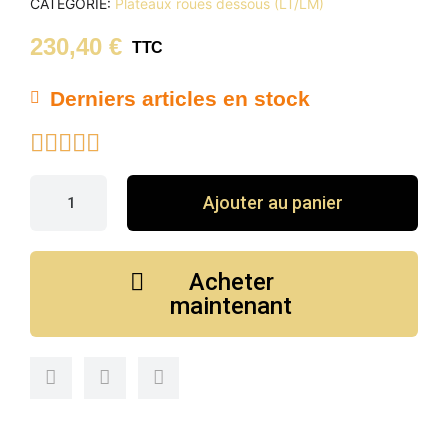
CATÉGORIE
Plateaux roues dessous (LT/LM)
230,40 €
TTC
Derniers articles en stock





Ajouter au panier
Acheter
maintenant