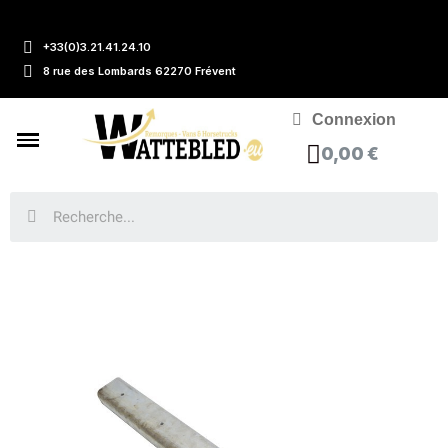
+33(0)3.21.41.24.10
8 rue des Lombards 62270 Frévent
Connexion
0,00 €