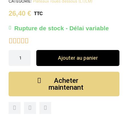
CATÉGORIE
Plateaux roues dessous (LT/LM)
26,40 €
TTC
Rupture de stock - Délai variable





Ajouter au panier
Acheter
maintenant