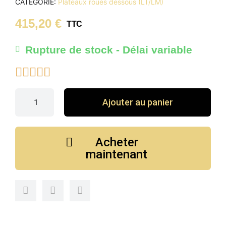
CATÉGORIE
Plateaux roues dessous (LT/LM)
415,20 €
TTC
Rupture de stock - Délai variable





Ajouter au panier
Acheter
maintenant