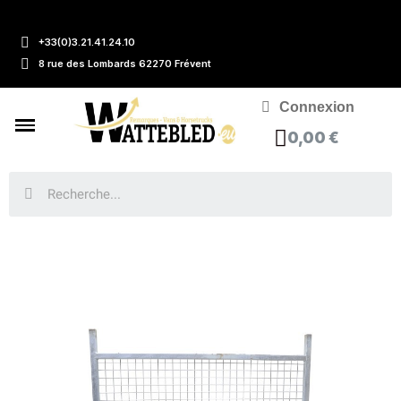
+33(0)3.21.41.24.10
8 rue des Lombards 62270 Frévent
Connexion
0,00 €