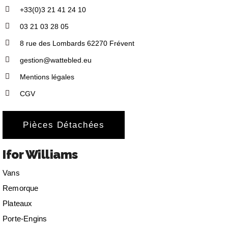
+33(0)3 21 41 24 10
03 21 03 28 05
8 rue des Lombards 62270 Frévent
gestion@wattebled.eu
Mentions légales
CGV
Pièces Détachées
Ifor Williams
Vans
Remorque
Plateaux
Porte-Engins