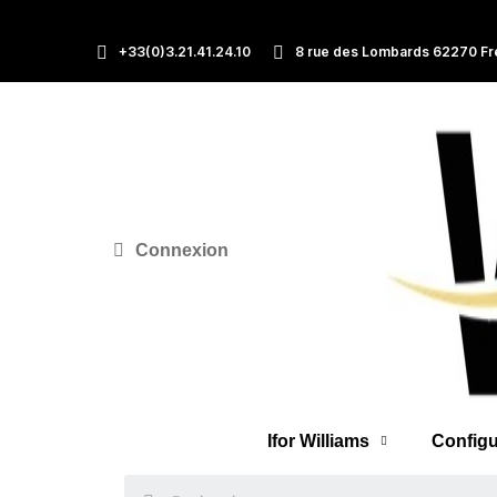
+33(0)3.21.41.24.10
8 rue des Lombards 62270 Fr
Connexion
Ifor Williams
Configu