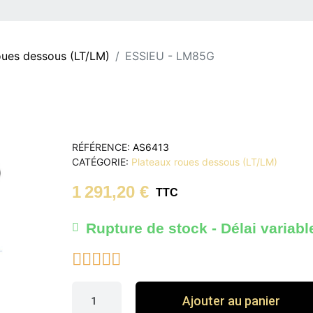
oues dessous (LT/LM)
ESSIEU - LM85G
RÉFÉRENCE
AS6413
CATÉGORIE
Plateaux roues dessous (LT/LM)
1 291,20 €
TTC
Rupture de stock - Délai variabl





Ajouter au panier