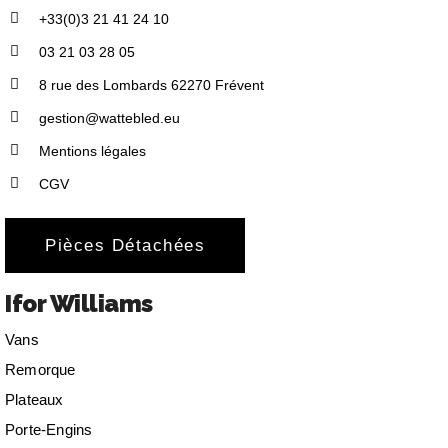
+33(0)3 21 41 24 10
03 21 03 28 05
8 rue des Lombards 62270 Frévent
gestion@wattebled.eu
Mentions légales
CGV
Pièces Détachées
Ifor Williams
Vans
Remorque
Plateaux
Porte-Engins