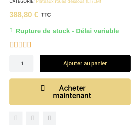
CATÉGORIE
Plateaux roues dessous (LT/LM)
388,80 €
TTC
Rupture de stock - Délai variable





Ajouter au panier
Acheter
maintenant