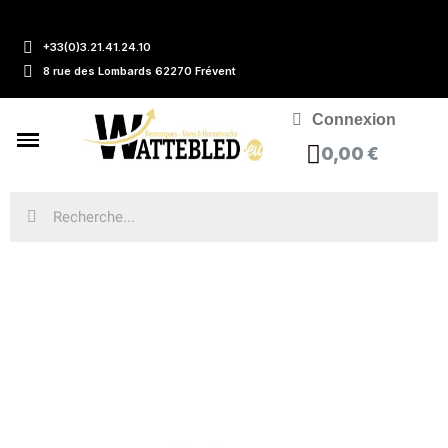
+33(0)3.21.41.24.10
8 rue des Lombards 62270 Frévent
Connexion
0,00 €