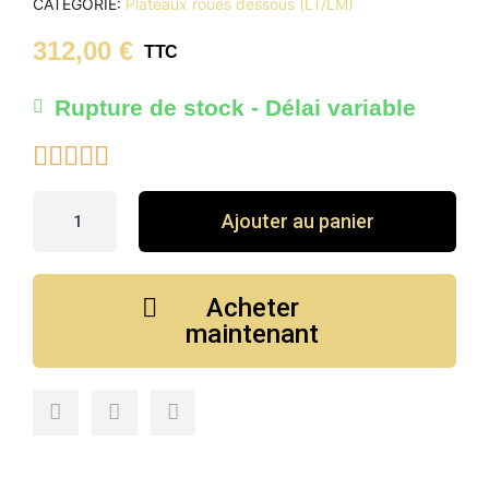
CATÉGORIE
Plateaux roues dessous (LT/LM)
312,00 €
TTC
Rupture de stock - Délai variable





Ajouter au panier
Acheter
maintenant