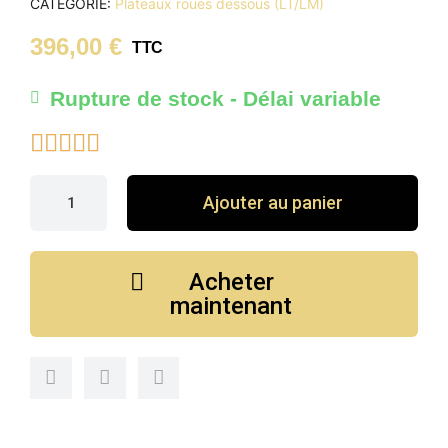
CATÉGORIE
Plateaux roues dessous (LT/LM)
396,00 €
TTC
Rupture de stock - Délai variable





Ajouter au panier
Acheter
maintenant