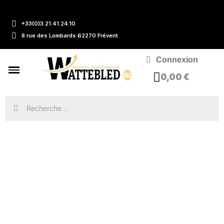
+33(0)3.21.41.24.10
8 rue des Lombards 62270 Frévent
Connexion
0,00 €