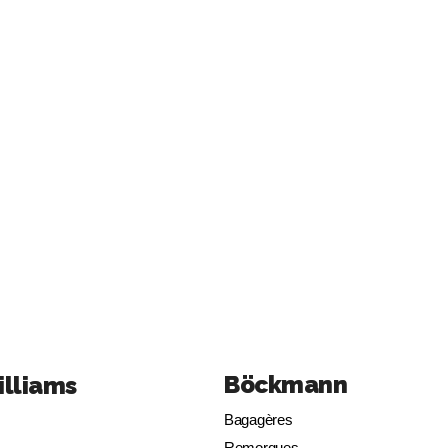
Böckmann
illiams
Bagagères
Remorques