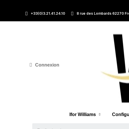
+33(0)3.21.41.24.10
8 rue des Lombards 62270 Fr
Connexion
Ifor Williams
Configu