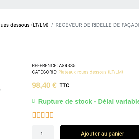
oues dessous (LT/LM)
RECEVEUR DE RIDELLE DE FAÇA
RÉFÉRENCE
AS9335
CATÉGORIE
Plateaux roues dessous (LT/LM)
98,40 €
TTC
Rupture de stock - Délai variabl





Ajouter au panier