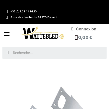
+33(0)3.21.41.24.10
8 rue des Lombards 62270 Frévent
Connexion
0,00 €