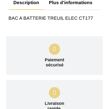
Description
Plus d'informations
Av
BAC A BATTERIE TREUIL ELEC CT177
Paiement
sécurisé
Livraison
rapide