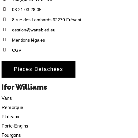
03 21 03 28 05
8 rue des Lombards 62270 Frévent
gestion@wattebled.eu
Mentions légales
CGV
Pièces Détachées
Ifor Williams
Vans
Remorque
Plateaux
Porte-Engins
Fourgons