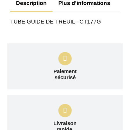
Description
Plus d'informations
Av
TUBE GUIDE DE TREUIL - CT177G
Paiement
sécurisé
Livraison
rapide