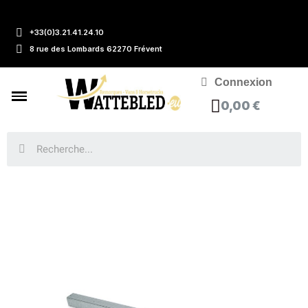
+33(0)3.21.41.24.10
8 rue des Lombards 62270 Frévent
Connexion
0,00 €