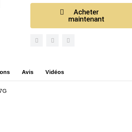
Acheter
maintenant
ions
Avis
Vidéos
77G