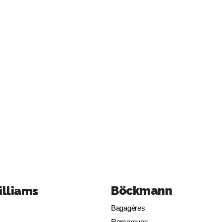
Böckmann
illiams
Bagagères
Remorques