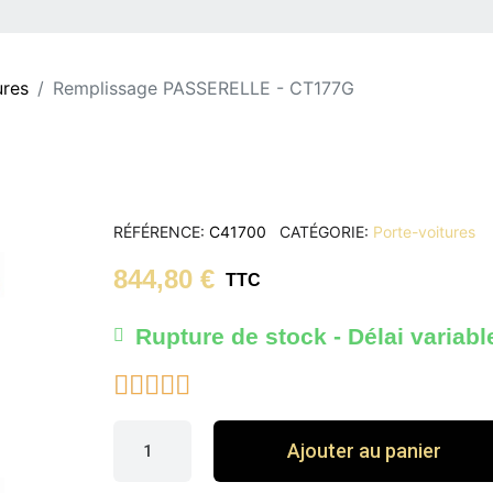
ures
Remplissage PASSERELLE - CT177G
RÉFÉRENCE
C41700
CATÉGORIE
Porte-voitures
844,80 €
TTC
Rupture de stock - Délai variabl





Ajouter au panier