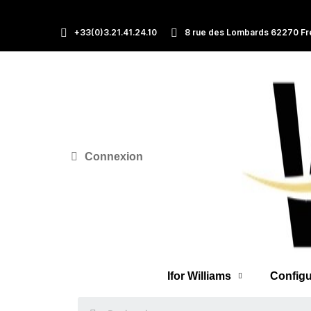
+33(0)3.21.41.24.10
8 rue des Lombards 62270 Fr
Connexion
Ifor Williams
Configu