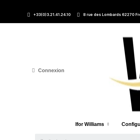
+33(0)3.21.41.24.10
8 rue des Lombards 62270 Fr
Connexion
Ifor Williams
Configu