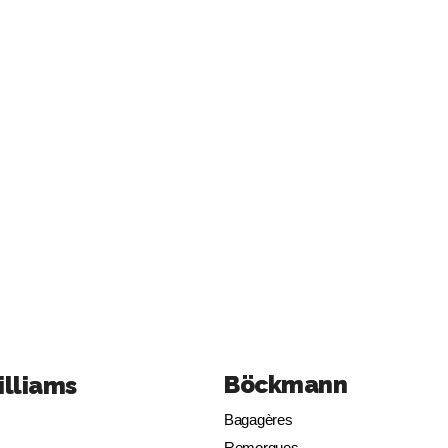
Böckmann
illiams
Bagagères
Remorques