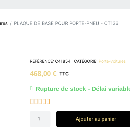
ures
PLAQUE DE BASE POUR PORTE-PNEU - CT136
RÉFÉRENCE
C41854
CATÉGORIE
Porte-voitures
468,00 €
TTC
Rupture de stock - Délai variabl





Ajouter au panier