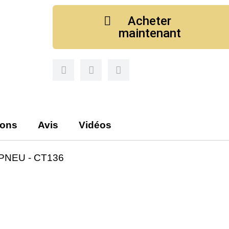
Acheter
maintenant
ions
Avis
Vidéos
NEU - CT136