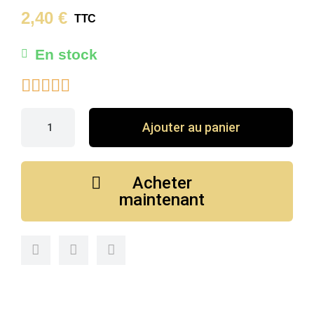
2,40 €
TTC
En stock





Ajouter au panier
Acheter
maintenant