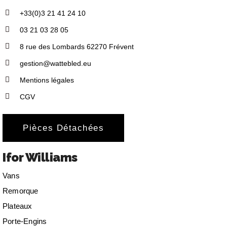
+33(0)3 21 41 24 10
03 21 03 28 05
8 rue des Lombards 62270 Frévent
gestion@wattebled.eu
Mentions légales
CGV
Pièces Détachées
Ifor Williams
Vans
Remorque
Plateaux
Porte-Engins