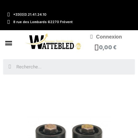
+33(0)3.21.41.24.10
8 rue des Lombards 62270 Frévent
Connexion
0,00 €