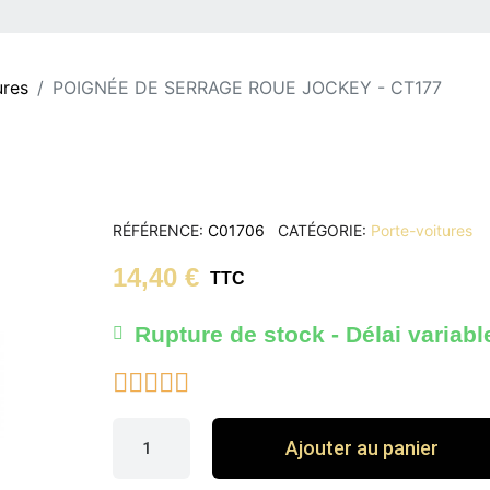
ures
POIGNÉE DE SERRAGE ROUE JOCKEY - CT177
RÉFÉRENCE
C01706
CATÉGORIE
Porte-voitures
14,40 €
TTC
Rupture de stock - Délai variabl





Ajouter au panier