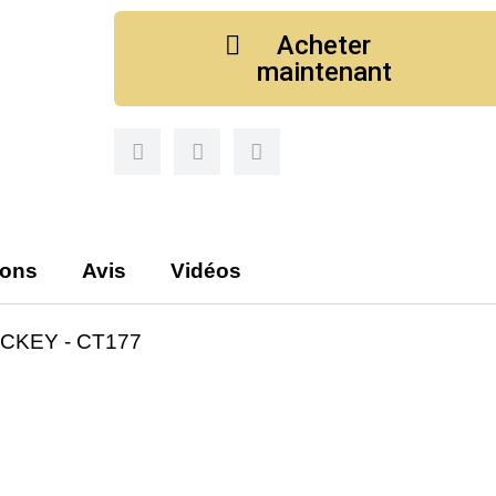
Acheter
maintenant
ions
Avis
Vidéos
CKEY - CT177