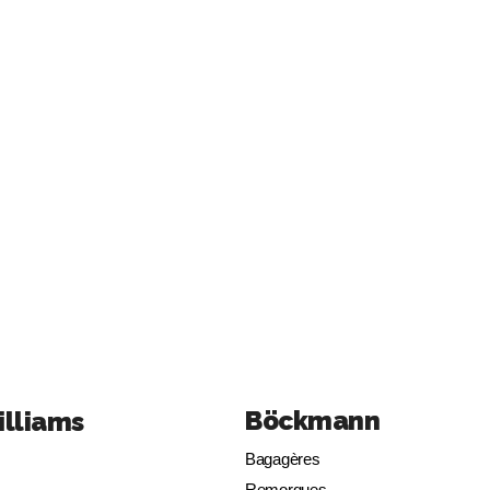
Böckmann
illiams
Bagagères
Remorques