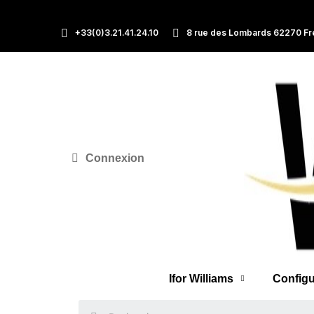
+33(0)3.21.41.24.10
8 rue des Lombards 62270 Fr
Connexion
Ifor Williams
Configu