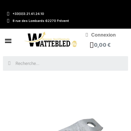
+33(0)3.21.41.24.10
8 rue des Lombards 62270 Frévent
Connexion
0,00 €