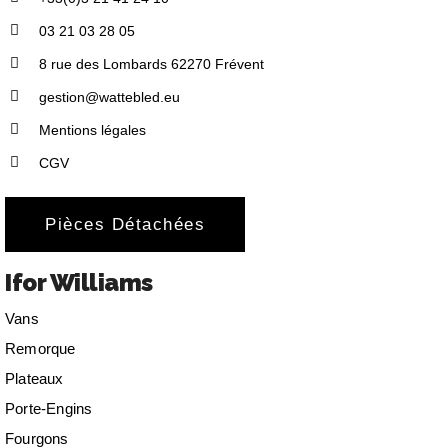
03 21 03 28 05
8 rue des Lombards 62270 Frévent
gestion@wattebled.eu
Mentions légales
CGV
Pièces Détachées
Ifor Williams
Vans
Remorque
Plateaux
Porte-Engins
Fourgons