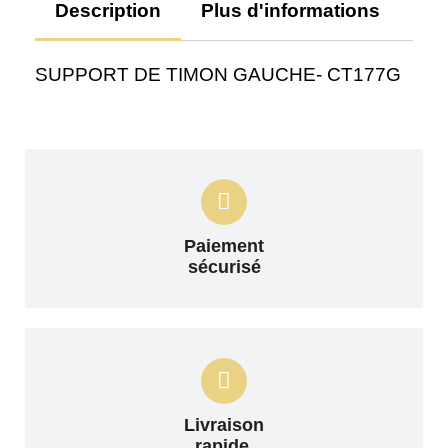
Description
Plus d'informations
Av
SUPPORT DE TIMON GAUCHE- CT177G
Paiement
sécurisé
Livraison
rapide