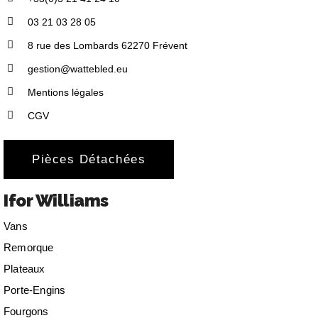
03 21 03 28 05
8 rue des Lombards 62270 Frévent
gestion@wattebled.eu
Mentions légales
CGV
Pièces Détachées
Ifor Williams
Vans
Remorque
Plateaux
Porte-Engins
Fourgons