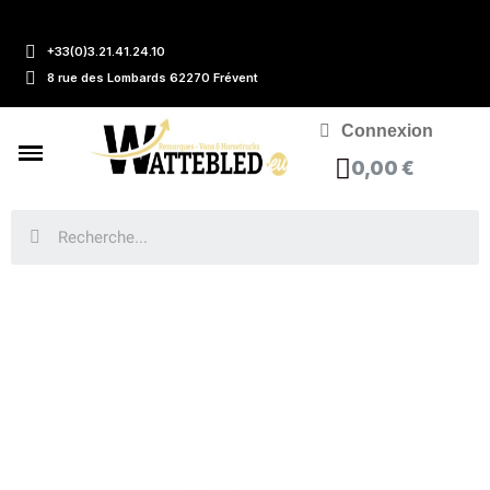
+33(0)3.21.41.24.10
8 rue des Lombards 62270 Frévent
Connexion
0,00 €