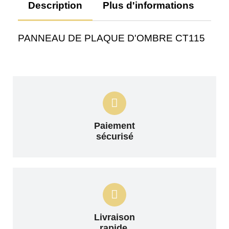
Description
Plus d'informations
Av
PANNEAU DE PLAQUE D'OMBRE CT115
Paiement
sécurisé
Livraison
rapide