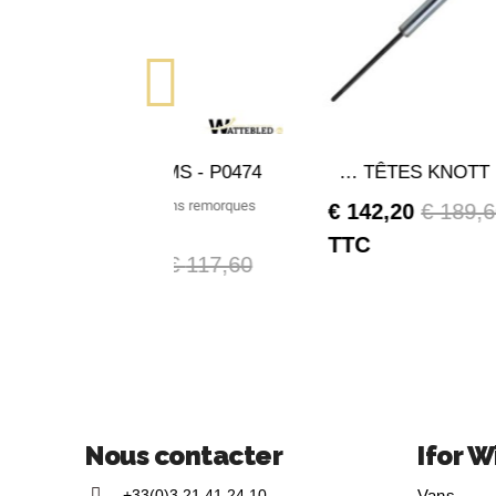
APERÇU RAPIDE
APERÇU RAPI
Roue Jockey vans IFOR WILLIAMS - P0474
AMORTISSEUR DE REMPLACEMENT 2700-3500kg POUR TÊTES KNOTT KFG35
Roue Jockey pour Vans remorques
142,20 €
189,6
Ifor WILLIAMS
TTC
TTC
94,08 €
117,60 €
Nous contacter
Ifor W
+33(0)3 21 41 24 10
Vans