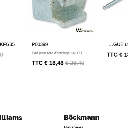
DE
APERÇU RAPIDE
A
P00399
POIGNÉE DE SERRAGE DE ROUE JOCKEY - LONGUE utilisée sur KFG35
Pad pour tête d'attelage KNOTT
0 €
TTC
TTC
18,48 €
26,40 €
Böckmann
illiams
Bagagères