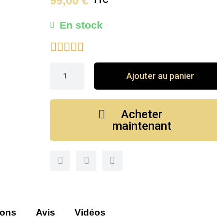
99,00 €
TTC
En stock





Ajouter au panier
Acheter
maintenant
ions
Avis
Vidéos