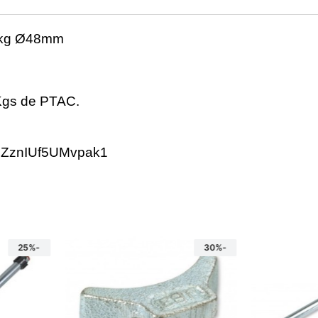
50kg Ø48mm
Kgs de PTAC.
ImZznIUf5UMvpak1
-25%
-30%