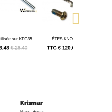
PERÇU RAPIDE
APERÇU RAPIDE
KIT INVERSION MANUELLE TÊTES KNOTT KF(27/35)
18,48 €
26,40 €
TTC
120,00 €
Krismar
Motor - Homes